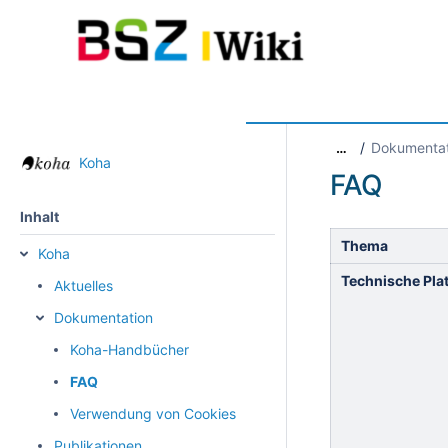
Willkommen im BSZ-Wiki
Produkte und Services
Dokumentat
…
Koha
FAQ
Inhalt
Thema
Koha
Technische Pla
Aktuelles
Dokumentation
Koha-Handbücher
FAQ
Verwendung von Cookies
Publikationen